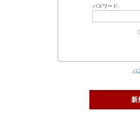
パスワード:
パ
新