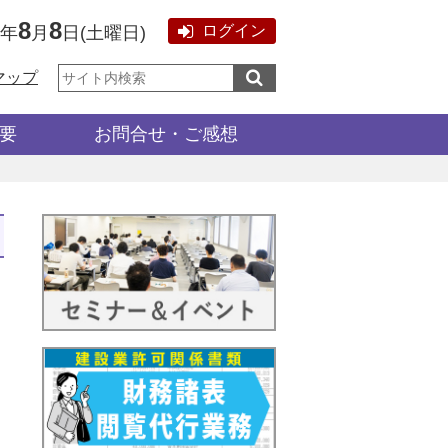
8
8
ログイン
6年
月
日
(
土曜日
)
サ
マップ
イ
ト
内
検
要
お問合せ・ご感想
索: