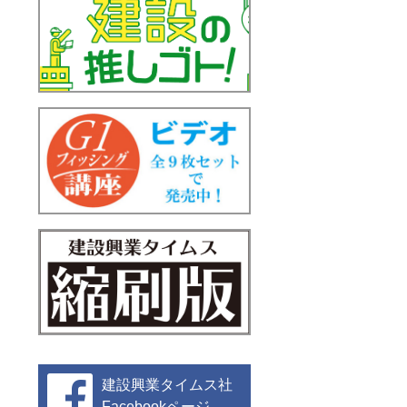
建設興業タイムス社
Facebookページ