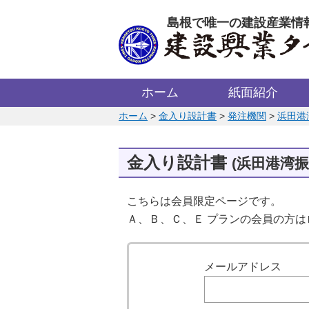
このページの本文へ
島根で唯一の建設産業情
ホーム
紙面紹介
このページの位置:
ホーム
>
金入り設計書
>
発注機関
>
浜田港
金入り設計書
(浜田港湾
こちらは会員限定ページです。
Ａ、Ｂ、Ｃ、Ｅ プランの会員の方
ログイン
メールアドレス