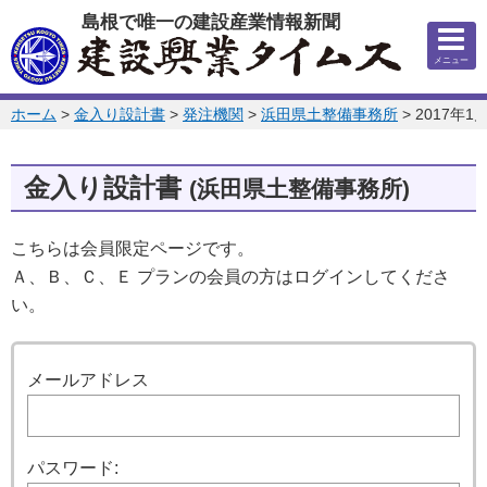
このページの本文へ
島根で唯一の建設産業情報新聞
メニュー
このページの位置:
ホーム
>
金入り設計書
>
発注機関
>
浜田県土整備事務所
>
2017年1
金入り設計書
(浜田県土整備事務所)
こちらは会員限定ページです。
Ａ、Ｂ、Ｃ、Ｅ プランの会員の方はログインしてくださ
い。
ログイン
メールアドレス
パスワード: