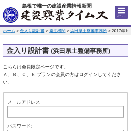
このページの本文へ
島根で唯一の建設産業情報新聞
メニュー
このページの位置:
ホーム
>
金入り設計書
>
発注機関
>
浜田県土整備事務所
>
2017年1
金入り設計書
(浜田県土整備事務所)
こちらは会員限定ページです。
Ａ、Ｂ、Ｃ、Ｅ プランの会員の方はログインしてくださ
い。
ログイン
メールアドレス
パスワード: