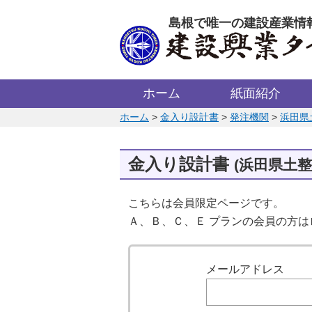
このページの本文へ
島根で唯一の建設産業情
ホーム
紙面紹介
このページの位置:
ホーム
>
金入り設計書
>
発注機関
>
浜田県
金入り設計書
(浜田県土整
こちらは会員限定ページです。
Ａ、Ｂ、Ｃ、Ｅ プランの会員の方
ログイン
メールアドレス