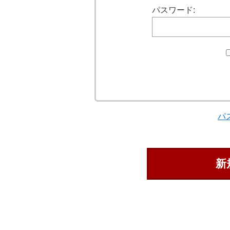
パスワード:
パ
新