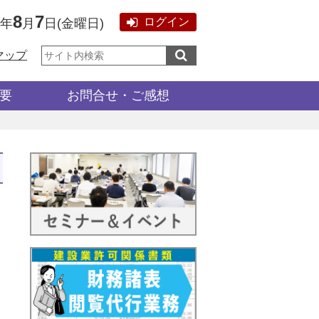
8
7
ログイン
6年
月
日
(
金曜日
)
サ
マップ
イ
ト
内
検
要
お問合せ・ご感想
索: