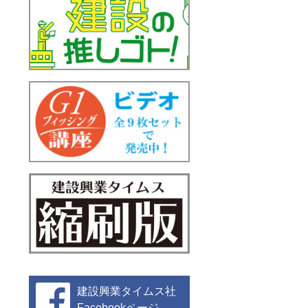
建設興業タイムス社
Facebookページ