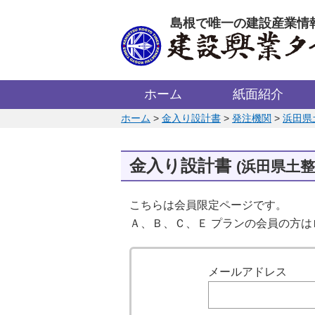
このページの本文へ
島根で唯一の建設産業情
ホーム
紙面紹介
このページの位置:
ホーム
>
金入り設計書
>
発注機関
>
浜田県
金入り設計書
(浜田県土整
こちらは会員限定ページです。
Ａ、Ｂ、Ｃ、Ｅ プランの会員の方
ログイン
メールアドレス