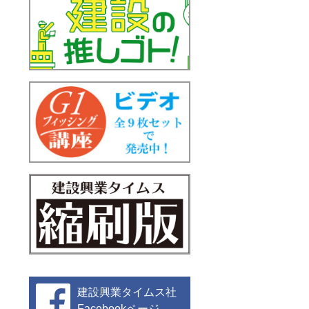
建設興業タイムス社
Facebookページ