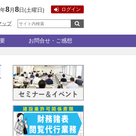
8
8
ログイン
6年
月
日
(
土曜日
)
サ
マップ
イ
ト
内
検
要
お問合せ・ご感想
索: