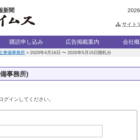
報新聞
202
サイト
購読申し込み
広告掲載案内
会社概
土整備事務所
>
2020年4月16日 〜 2020年5月15日開札分
備事務所)
はログインしてください。