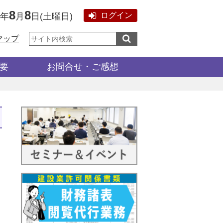
8
8
ログイン
6年
月
日
(
土曜日
)
サ
マップ
イ
ト
内
検
要
お問合せ・ご感想
索: