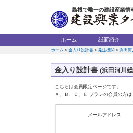
このページの本文へ
島根で唯一の建設産業情
ホーム
紙面紹介
このページの位置:
ホーム
>
金入り設計書
>
発注機関
>
浜田河
金入り設計書
(浜田河川
こちらは会員限定ページです。
Ａ、Ｂ、Ｃ、Ｅ プランの会員の方
ログイン
メールアドレス