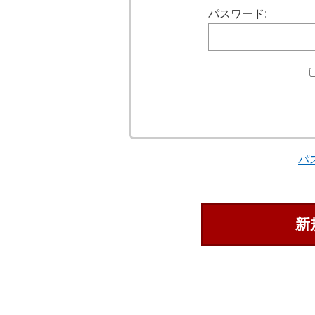
パスワード:
パ
新