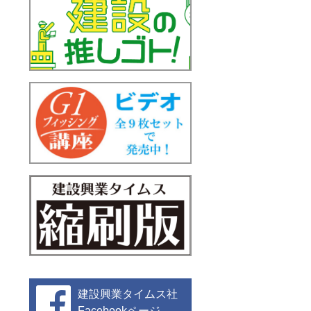
建設興業タイムス社
Facebookページ