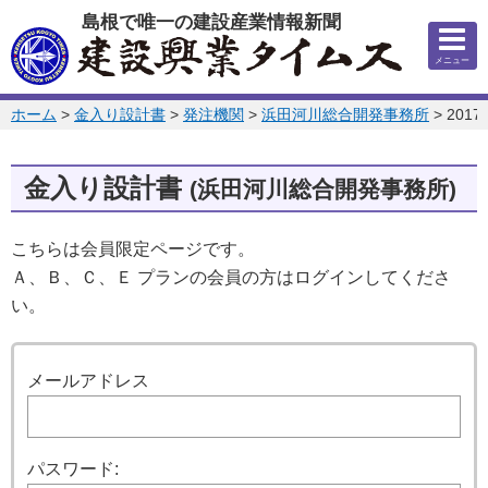
このページの本文へ
島根で唯一の建設産業情報新聞
メニュー
このページの位置:
ホーム
>
金入り設計書
>
発注機関
>
浜田河川総合開発事務所
>
201
金入り設計書
(浜田河川総合開発事務所)
こちらは会員限定ページです。
Ａ、Ｂ、Ｃ、Ｅ プランの会員の方はログインしてくださ
い。
ログイン
メールアドレス
パスワード: