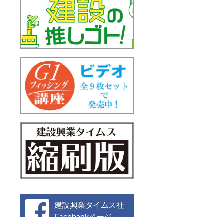
建設興業タイムス社
Facebookページ