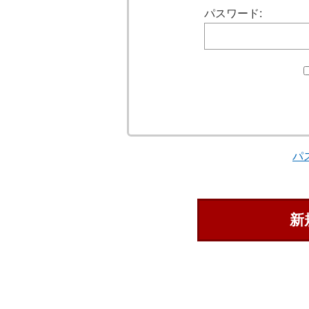
パスワード:
パ
新