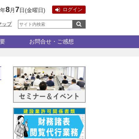
8
7
ログイン
6年
月
日
(
金曜日
)
サ
マップ
イ
ト
内
検
要
お問合せ・ご感想
索: