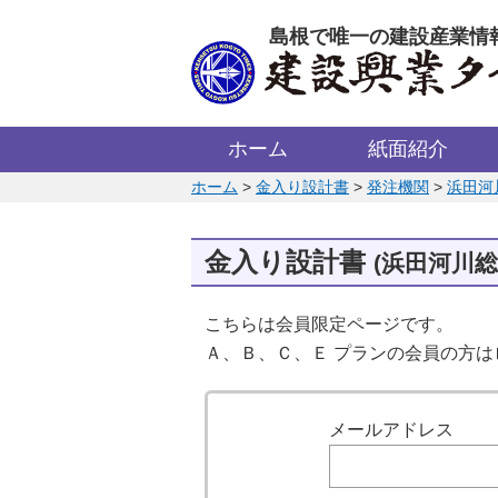
このページの本文へ
島根で唯一の建設産業情
ホーム
紙面紹介
このページの位置:
ホーム
>
金入り設計書
>
発注機関
>
浜田河
金入り設計書
(浜田河川
こちらは会員限定ページです。
Ａ、Ｂ、Ｃ、Ｅ プランの会員の方
ログイン
メールアドレス