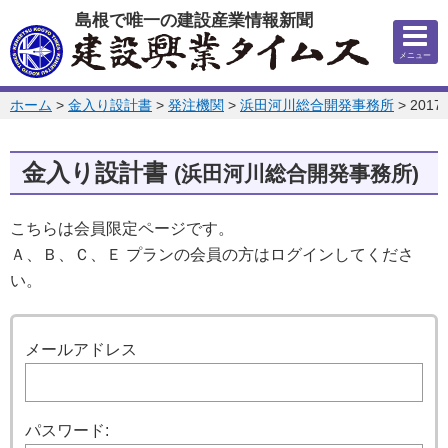
このページの本文へ
島根で唯一の建設産業情報新聞
メニュー
このページの位置:
ホーム
>
金入り設計書
>
発注機関
>
浜田河川総合開発事務所
>
201
金入り設計書
(浜田河川総合開発事務所)
こちらは会員限定ページです。
Ａ、Ｂ、Ｃ、Ｅ プランの会員の方はログインしてくださ
い。
ログイン
メールアドレス
パスワード: