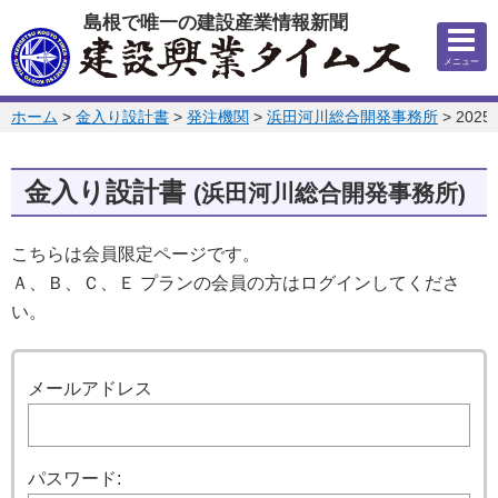
このページの本文へ
島根で唯一の建設産業情報新聞
メニュー
このページの位置:
ホーム
>
金入り設計書
>
発注機関
>
浜田河川総合開発事務所
>
202
金入り設計書
(浜田河川総合開発事務所)
こちらは会員限定ページです。
Ａ、Ｂ、Ｃ、Ｅ プランの会員の方はログインしてくださ
い。
ログイン
メールアドレス
パスワード: