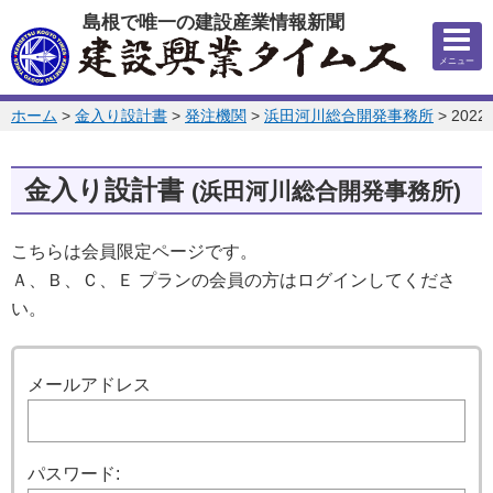
このページの本文へ
島根で唯一の建設産業情報新聞
メニュー
このページの位置:
ホーム
>
金入り設計書
>
発注機関
>
浜田河川総合開発事務所
>
202
金入り設計書
(浜田河川総合開発事務所)
こちらは会員限定ページです。
Ａ、Ｂ、Ｃ、Ｅ プランの会員の方はログインしてくださ
い。
ログイン
メールアドレス
パスワード: