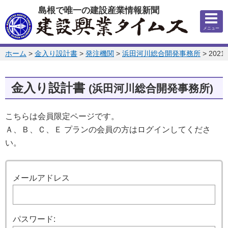
このページの本文へ
島根で唯一の建設産業情報新聞
メニュー
このページの位置:
ホーム
>
金入り設計書
>
発注機関
>
浜田河川総合開発事務所
>
202
金入り設計書
(浜田河川総合開発事務所)
こちらは会員限定ページです。
Ａ、Ｂ、Ｃ、Ｅ プランの会員の方はログインしてくださ
い。
ログイン
メールアドレス
パスワード: