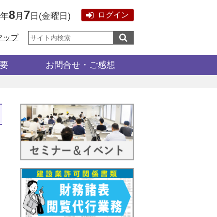
8
7
ログイン
6年
月
日
(
金曜日
)
サ
マップ
イ
ト
内
検
要
お問合せ・ご感想
索: