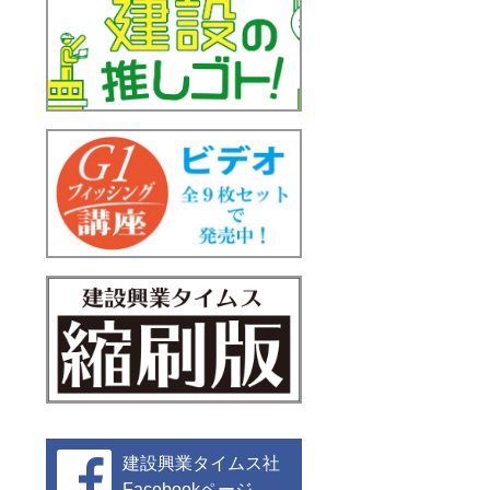
建設興業タイムス社
Facebookページ