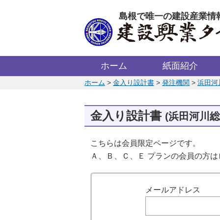
このページの本文へ
島根で唯一の建設産業情
ホーム
紙面紹介
このページの位置:
ホーム
>
金入り設計書
>
発注機関
>
浜田河
金入り設計書
(浜田河川
こちらは会員限定ページです。
Ａ、Ｂ、Ｃ、Ｅ プランの会員の方
ログイン
メールアドレス