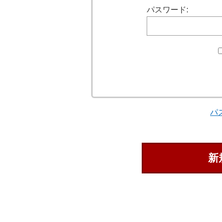
パスワード:
パ
新