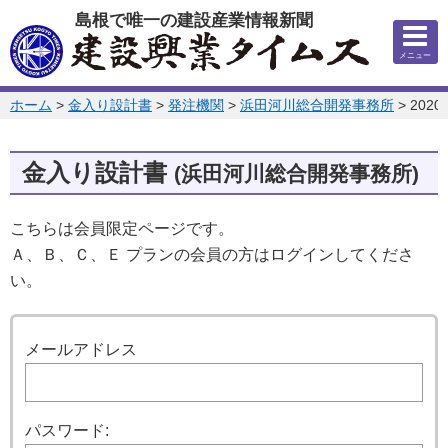
このページの本文へ
島根で唯一の建設産業情報新聞
メニュー
このページの位置:
ホーム
>
金入り設計書
>
発注機関
>
浜田河川総合開発事務所
>
202
金入り設計書
(浜田河川総合開発事務所)
こちらは会員限定ページです。
Ａ、Ｂ、Ｃ、Ｅ プランの会員の方はログインしてくださ
い。
ログイン
メールアドレス
パスワード: