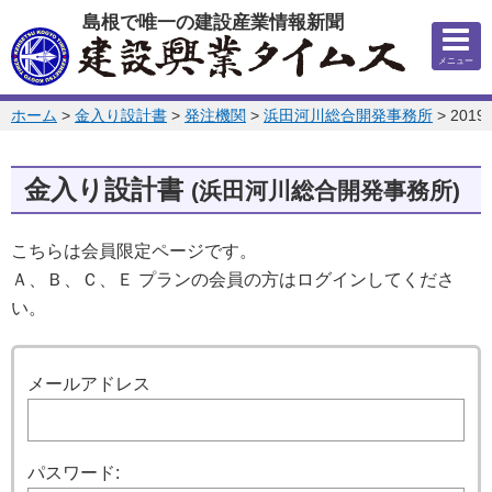
このページの本文へ
島根で唯一の建設産業情報新聞
メニュー
このページの位置:
ホーム
>
金入り設計書
>
発注機関
>
浜田河川総合開発事務所
>
201
金入り設計書
(浜田河川総合開発事務所)
こちらは会員限定ページです。
Ａ、Ｂ、Ｃ、Ｅ プランの会員の方はログインしてくださ
い。
ログイン
メールアドレス
パスワード: