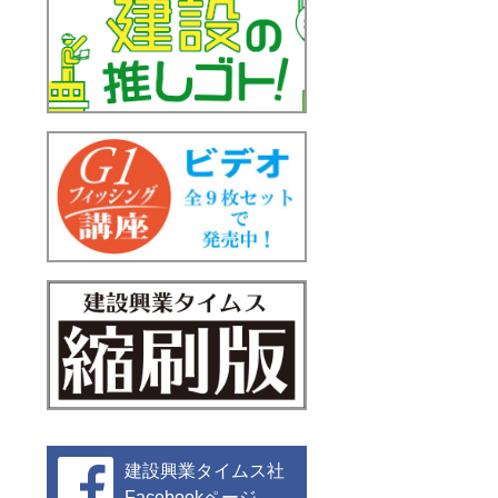
建設興業タイムス社
Facebookページ