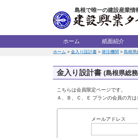
このページの本文へ
島根で唯一の建設産業情
ホーム
紙面紹介
このページの位置:
ホーム
>
金入り設計書
>
発注機関
>
島根県
金入り設計書
(島根県総務
こちらは会員限定ページです。
Ａ、Ｂ、Ｃ、Ｅ プランの会員の方
ログイン
メールアドレス