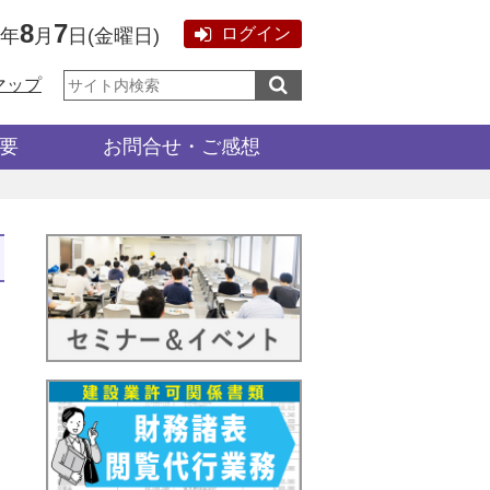
8
7
ログイン
6年
月
日
(
金曜日
)
サ
マップ
イ
ト
内
検
要
お問合せ・ご感想
索: