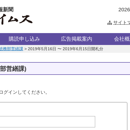
報新聞
202
サイト
購読申し込み
広告掲載案内
会社概
総務部営繕課
>
2019年5月16日 〜 2019年6月15日開札分
部営繕課)
はログインしてください。