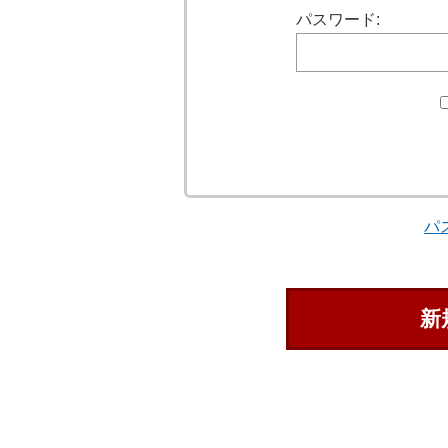
パスワード:
パ
新