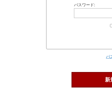
パスワード:
パ
新