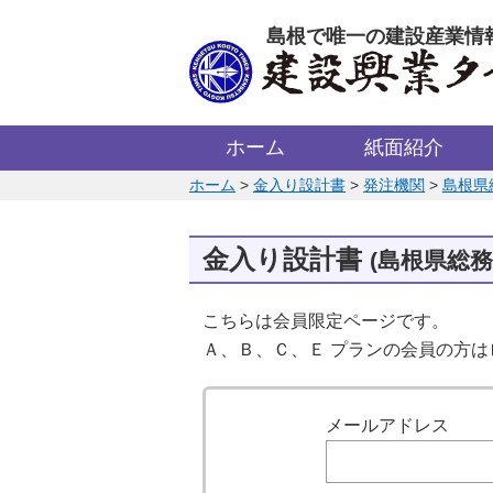
このページの本文へ
島根で唯一の建設産業情
ホーム
紙面紹介
このページの位置:
ホーム
>
金入り設計書
>
発注機関
>
島根県
金入り設計書
(島根県総務
こちらは会員限定ページです。
Ａ、Ｂ、Ｃ、Ｅ プランの会員の方
ログイン
メールアドレス