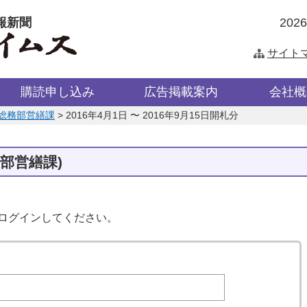
報新聞
202
サイト
購読申し込み
広告掲載案内
会社概
総務部営繕課
>
2016年4月1日 〜 2016年9月15日開札分
部営繕課)
はログインしてください。