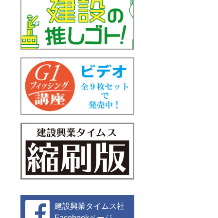
建設興業タイムス社
Facebookページ