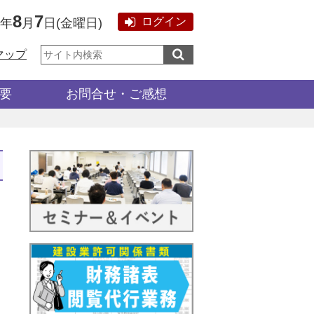
8
7
ログイン
6年
月
日
(
金曜日
)
サ
マップ
イ
ト
内
検
要
お問合せ・ご感想
索: