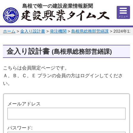
このページの本文へ
島根で唯一の建設産業情報新聞
メニュー
このページの位置:
ホーム
>
金入り設計書
>
発注機関
>
島根県総務部営繕課
>
2024年1
金入り設計書
(島根県総務部営繕課)
こちらは会員限定ページです。
Ａ、Ｂ、Ｃ、Ｅ プランの会員の方はログインしてくださ
い。
ログイン
メールアドレス
パスワード: