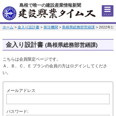
このページの本文へ
島根で唯一の建設産業情報新聞
メニュー
このページの位置:
ホーム
>
金入り設計書
>
発注機関
>
島根県総務部営繕課
>
2022年1
金入り設計書
(島根県総務部営繕課)
こちらは会員限定ページです。
Ａ、Ｂ、Ｃ、Ｅ プランの会員の方はログインしてくださ
い。
ログイン
メールアドレス
パスワード: