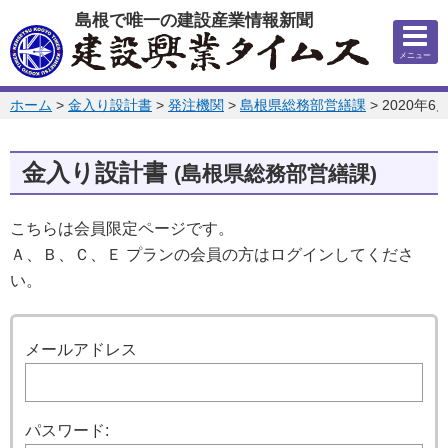
このページの本文へ
島根で唯一の建設産業情報新聞
メニュー
このページの位置:
ホーム
>
金入り設計書
>
発注機関
>
島根県総務部営繕課
>
2020年6
金入り設計書
(島根県総務部営繕課)
こちらは会員限定ページです。
Ａ、Ｂ、Ｃ、Ｅ プランの会員の方はログインしてくださ
い。
ログイン
メールアドレス
パスワード: