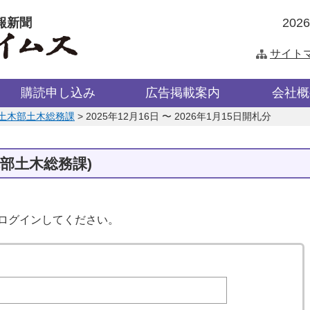
報新聞
202
サイト
購読申し込み
広告掲載案内
会社概
土木部土木総務課
>
2025年12月16日 〜 2026年1月15日開札分
木部土木総務課)
はログインしてください。