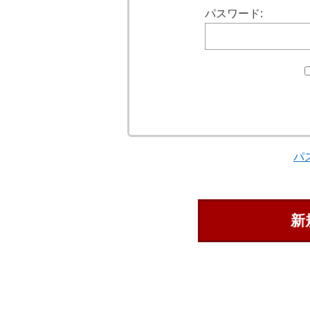
パスワード:
パ
新