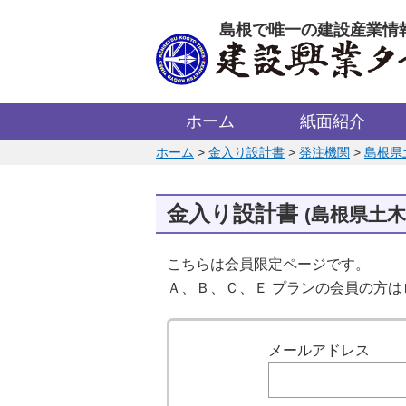
このページの本文へ
島根で唯一の建設産業情
ホーム
紙面紹介
このページの位置:
ホーム
>
金入り設計書
>
発注機関
>
島根県
金入り設計書
(島根県土
こちらは会員限定ページです。
Ａ、Ｂ、Ｃ、Ｅ プランの会員の方
ログイン
メールアドレス