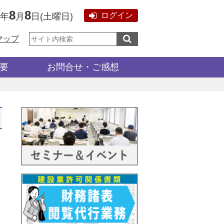
8
8
ログイン
6年
月
日
(
土曜日
)
サ
マップ
イ
ト
内
検
要
お問合せ・ご感想
索: