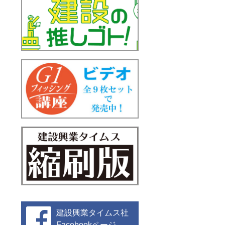
建設興業タイムス社
Facebookページ