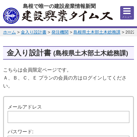
このページの本文へ
島根で唯一の建設産業情報新聞
メニュー
このページの位置:
ホーム
>
金入り設計書
>
発注機関
>
島根県土木部土木総務課
>
202
金入り設計書
(島根県土木部土木総務課)
こちらは会員限定ページです。
Ａ、Ｂ、Ｃ、Ｅ プランの会員の方はログインしてくださ
い。
ログイン
メールアドレス
パスワード: